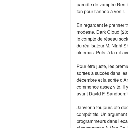
parodie de vampire Renfie
ton pour l'année à venir.
En regardant le premier tr
modeste. Dark Cloud (202
le compte de réseau social
du réalisateur M. Night S
cinémas. Puis, à la mi-avr
Pour être juste, les prem
sorties à succès dans le
décembre et la sortie d'A
commence assez vite. Il y
avant David F. Sandberg
Janvier a toujours été déc
compétitifs. Un argument p
programmeurs dans l'écart
récompenses A Man Called 