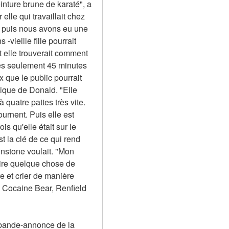
nture brune de karaté", a 
e qui travaillait chez 
 puis nous avons eu une 
vieille fille pourrait 
et elle trouverait comment 
rès seulement 45 minutes 
que le public pourrait 
ique de Donald. "Elle 
 quatre pattes très vite. 
urnent. Puis elle est 
 qu'elle était sur le 
 la clé de ce qui rend 
hnstone voulait. "Mon 
ire quelque chose de 
 et crier de manière 
 Cocaine Bear, Renfield 
 bande-annonce de la 