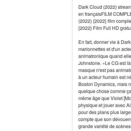
Dark Cloud (2022) stream
en françaisFILM COMPLET
(2022) {2022} film com
{2022} Film Full HD gratui
En fait, donner vie à Dar
marionnettes et d'un acte
animatronique quand elle 
Johnstone. «Le CG est là 
masque n'est pas animatro
à un acteur humain est n
Boston Dynamics, mais no
quelque chose comme ça. C
même âge que Violet [McGra
physique et jouer avec Al
pour des plans plus larges
compte que son dévouemen
grande variété de scènes 