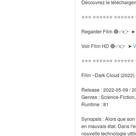
Découvrez le téléchargem
⭐⭐⭐ ⭐⭐⭐⭐⭐⭐ ⭐⭐⭐⭐⭐⭐
Regarder Film 🔴✅👉  ➤
Voir Film HD 🔴✅👉  ➤ 
V
⭐⭐⭐ ⭐⭐⭐⭐⭐⭐ ⭐⭐⭐⭐⭐⭐
Film ~Dark Cloud (2022)
Release : 2022-05-09 / 2
Genres : Science-Fiction, 
Runtime : 81 
Synopsis : Alors que son
en mauvais état. Dans l'es
nouvelle technologie util