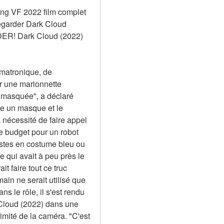
ng VF 2022 film complet 
garder Dark Cloud 
ER! Dark Cloud (2022) 
matronique, de 
r une marionnette 
 masquée", a déclaré 
te un masque et le 
nécessité de faire appel 
 budget pour un robot 
stes en costume bleu ou 
qui avait à peu près le 
 faire tout ce truc 
n ne serait utilisé que 
 le rôle, il s'est rendu 
Cloud (2022) dans une 
mité de la caméra. "C'est 