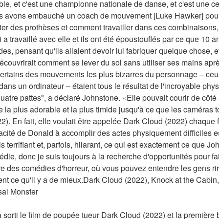
ble, et c'est une championne nationale de danse, et c'est une cei
 avons embauché un coach de mouvement [Luke Hawker] pour ell
ter des prothèses et comment travailler dans ces combinaisons,
travaillé avec elle et ils ont été époustouflés par ce que 10 ans -
ordes, pensant qu'ils allaient devoir lui fabriquer quelque chose, 
e découvrirait comment se lever du sol sans utiliser ses mains ap
certains des mouvements les plus bizarres du personnage – ceux 
ans un ordinateur – étaient tous le résultat de l'incroyable phys
quatre pattes", a déclaré Johnstone. «Elle pouvait courir de côté à
se la plus adorable et la plus timide jusqu'à ce que les caméras to
 En fait, elle voulait être appelée Dark Cloud (2022) chaque fois
acité de Donald à accomplir des actes physiquement difficiles est
s terrifiant et, parfois, hilarant, ce qui est exactement ce que Jo
die, donc je suis toujours à la recherche d'opportunités pour fa
ire des comédies d'horreur, où vous pouvez entendre les gens rire
ent ce qu'il y a de mieux.Dark Cloud (2022), Knock at the Cabin,
sal Monster
sorti le film de poupée tueur Dark Cloud (2022) et la première