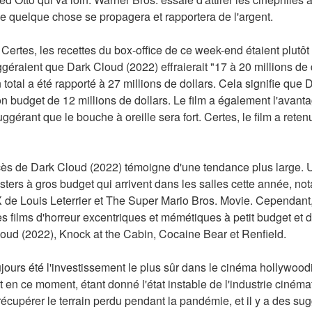
ue quelque chose se propagera et rapportera de l'argent.
 Certes, les recettes du box-office de ce week-end étaient plutôt
géraient que Dark Cloud (2022) effraierait "17 à 20 millions de 
total a été rapporté à 27 millions de dollars. Cela signifie que 
n budget de 12 millions de dollars. Le film a également l'avantag
gérant que le bouche à oreille sera fort. Certes, le film a retenu 
cès de Dark Cloud (2022) témoigne d'une tendance plus large. U
sters à gros budget qui arrivent dans les salles cette année, 
X de Louis Leterrier et The Super Mario Bros. Movie. Cependant,
des films d'horreur excentriques et mémétiques à petit budget et 
ud (2022), Knock at the Cabin, Cocaine Bear et Renfield.
oujours été l'investissement le plus sûr dans le cinéma hollywood
t en ce moment, étant donné l'état instable de l'industrie ciném
récupérer le terrain perdu pendant la pandémie, et il y a des sug