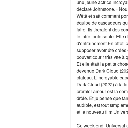
une jeune actrice incroya
déclaré Johnstone. «Nous
Wētā et sait comment por
équipe de cascadeurs qui a 
faire. Ils tireraient des c
le faire toute seule. Ell
d'entraînement.En effet, 
supposer avoir été créés d
pouvait courir très vite à 
Et elle était la petite cho
devenue Dark Cloud (2022).
plateau. L'incroyable cap
Dark Cloud (2022) à la foi
premier amour est la comé
drôle. Et je pense que fa
audible, est tout simplem
et le nouveau film Univer
Ce week-end, Universal a 