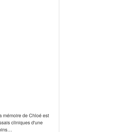
a mémoire de Chloé est 
ssais cliniques d'une 
soins… 