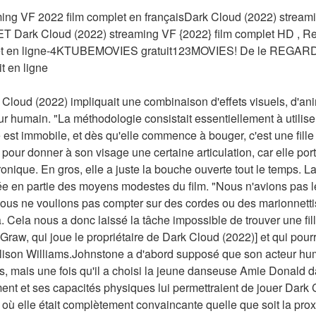
ing VF 2022 film complet en françaisDark Cloud (2022) streami
 Dark Cloud (2022) streaming VF {2022} film complet HD , Re
plet en ligne-4KTUBEMOVIES gratuit123MOVIES! De le REGARD
t en ligne
k Cloud (2022) impliquait une combinaison d'effets visuels, d'ani
ur humain. "La méthodologie consistait essentiellement à utilise
est immobile, et dès qu'elle commence à bouger, c'est une fille
pour donner à son visage une certaine articulation, car elle por
nique. En gros, elle a juste la bouche ouverte tout le temps. La 
ée en partie des moyens modestes du film. "Nous n'avions pas le
us ne voulions pas compter sur des cordes ou des marionnetti
ela nous a donc laissé la tâche impossible de trouver une fille 
w, qui joue le propriétaire de Dark Cloud (2022)] et qui pourrait
lison Williams.Johnstone a d'abord supposé que son acteur humai
, mais une fois qu'il a choisi la jeune danseuse Amie Donald dans
t et ses capacités physiques lui permettraient de jouer Dark 
où elle était complètement convaincante quelle que soit la proxi