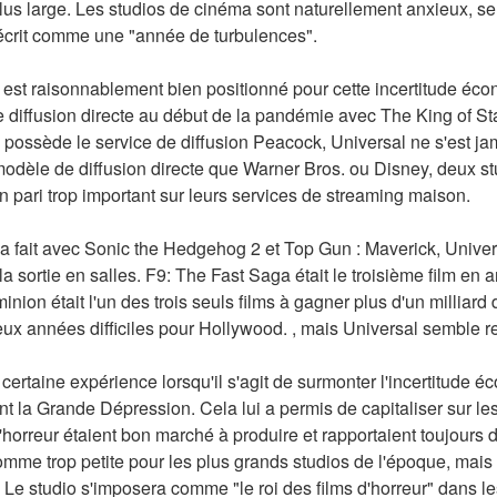
s large. Les studios de cinéma sont naturellement anxieux, se 
t décrit comme une "année de turbulences".
l est raisonnablement bien positionné pour cette incertitude éco
diffusion directe au début de la pandémie avec The King of Stat
o possède le service de diffusion Peacock, Universal ne s'est j
dèle de diffusion directe que Warner Bros. ou Disney, deux stud
n pari trop important sur leurs services de streaming maison.
 fait avec Sonic the Hedgehog 2 et Top Gun : Maverick, Universa
a sortie en salles. F9: The Fast Saga était le troisième film en a
ion était l'un des trois seuls films à gagner plus d'un milliard 
ux années difficiles pour Hollywood. , mais Universal semble re
certaine expérience lorsqu'il s'agit de surmonter l'incertitude é
 la Grande Dépression. Cela lui a permis de capitaliser sur les
'horreur étaient bon marché à produire et rapportaient toujours d
me trop petite pour les plus grands studios de l'époque, mais el
t. Le studio s'imposera comme "le roi des films d'horreur" dans 