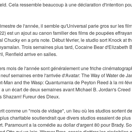
ld. Cela ressemble beaucoup à une déclaration d'intention pour 
imestre de l'année, il semble qu'Universal parie gros sur les film
2) est un ajout au canon familier des films de poupées effrayan
 Chucky en a pris note. Début février, le studio sort Knock at the
hyamalan. Trois semaines plus tard, Cocaine Bear d'Elizabeth B
il, Renfield arrive en salles.
iers mois de l'année sont généralement une friche cinématographi
s neuf semaines entre l'arrivée d'Avatar: The Way of Water de 
nt-Man and the Wasp: Quantumania de Peyton Reed à la mi-février
 a un écart de deux semaines avant Michael B. Jordan's Creed II
's Shazam! Fureur des Dieux.
rit comme un "mois de vidage", un lieu où les studios sortent des
lus charitable soutiendrait que divers studios essaient de plus 
. Paramount a la comédie au dollar d'argent 80 pour Brady. Son
Otto qui va loin. Warner Bros. essaie d'attirer les cinéphiles 