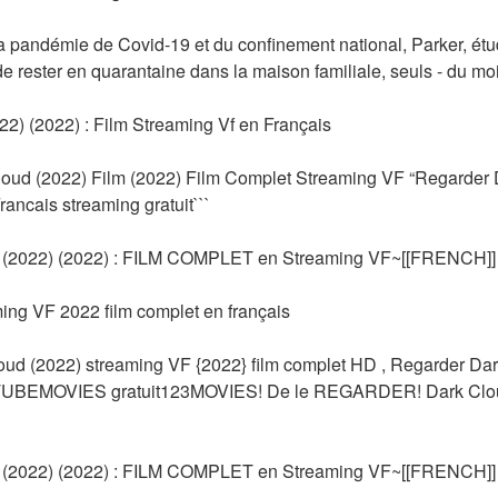
a pandémie de Covid-19 et du confinement national, Parker, étudia
e rester en quarantaine dans la maison familiale, seuls - du moin
2) (2022) : Film Streaming Vf en Français
oud (2022) Film (2022) Film Complet Streaming VF “Regarder D
ancais streaming gratuit```
2022) (2022) : FILM COMPLET en Streaming VF~[[FRENCH]]
ing VF 2022 film complet en français
 (2022) streaming VF {2022} film complet HD , Regarder Dark
4KTUBEMOVIES gratuit123MOVIES! De le REGARDER! Dark Cloud
2022) (2022) : FILM COMPLET en Streaming VF~[[FRENCH]]